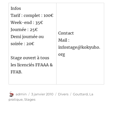
Infos
Tarif : complet : 100€
Week-end : 35€
Journée : 25€
Contact
Demi journée ou
Mail :
soirée : 20€
infostage@kokyuho.
org
Stage ouvert à tous
les licenciés FFAAA &
FFAB.
Auteur
Publié
Catégories
Étiquettes
admin
3 janvier 2010
Divers
Gouttard
,
La
le
pratique
,
Stages