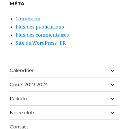
MÉTA
Connexion
Flux des publications
Flux des commentaires
Site de WordPress-FR
ouvrir
Calendrier
le
sous-
menu
ouvrir
Cours 2023 2024
le
sous-
menu
ouvrir
L’aïkido
le
sous-
menu
ouvrir
Notre club
le
sous-
menu
Contact