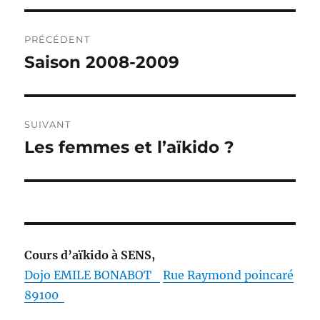
Navigation
PRÉCÉDENT
de
Saison 2008-2009
Publication
précédente :
l’article
SUIVANT
Les femmes et l’aïkido ?
Publication
suivante :
Cours d’aïkido à SENS,
Dojo EMILE
BONABOT
Rue Raymond poincaré
89100