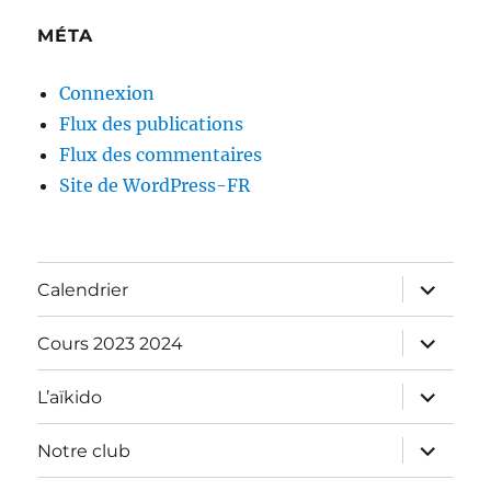
MÉTA
Connexion
Flux des publications
Flux des commentaires
Site de WordPress-FR
ouvrir
Calendrier
le
sous-
menu
ouvrir
Cours 2023 2024
le
sous-
menu
ouvrir
L’aïkido
le
sous-
menu
ouvrir
Notre club
le
sous-