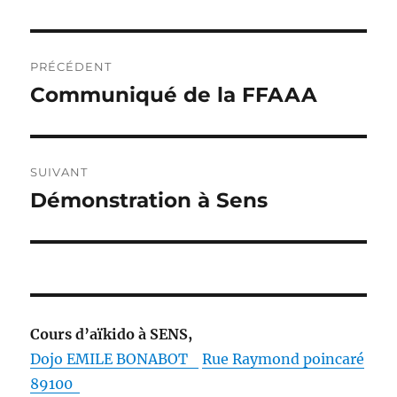
Navigation
PRÉCÉDENT
de
Communiqué de la FFAAA
Publication
précédente :
l’article
SUIVANT
Démonstration à Sens
Publication
suivante :
Cours d’aïkido à SENS,
Dojo EMILE
BONABOT
Rue Raymond poincaré
89100