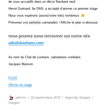
de vous accueillir dans un décor flambant neuf.
Hervé Guénard, 6e DAN, a accepté d’animer ce premier stage.
Nous vous espérons (assez/voire très) nombreux.
Prévenez vos petit(e)s camarades ! Affiche et plan ci-dessous
vous pouvez nous retrouver sur notre site
aikidolouhans.com
Au nom du Club de Louhans, salutations cordiales.
Jacques Masson
PLAN
Affiche du stage
Auteur
Publié
Catégories
Étiquette
admin
22 septembre 2012
Agenda
,
Stages
le
Stages