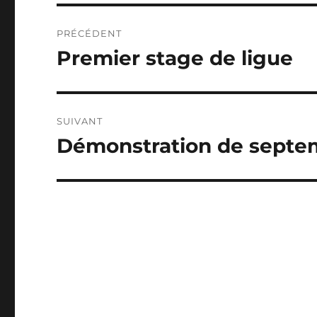
Navigation
PRÉCÉDENT
de
Premier stage de ligue
Publication
précédente :
l’article
SUIVANT
Démonstration de septe
Publication
suivante :