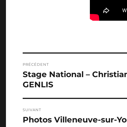
Navigation
PRÉCÉDENT
de
Stage National – Christia
Publication
précédente :
l’article
GENLIS
SUIVANT
Photos Villeneuve-sur-Y
Publication
suivante :