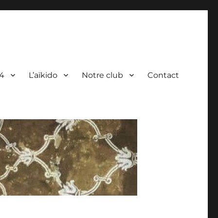
4
L’aïkido
Notre club
Contact